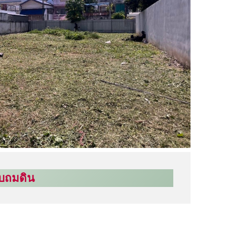
ับถมดิน