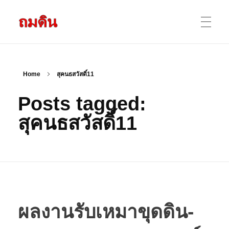
รับถมดิน ถมที่ดิน กรุงเทพ และ ปริมณฑล
ให้บริการ ถมดิน ถมที่ ถมดินสร้างบ้าน หน้าดินปลูกต้นไม้ ราคาถูก ดินบ่อ ดินดาน ดินดำ ดินลูกรัง ดินซีแลค เราให้บริการได้ ขายเป็น คันละ คิวละ เช่าเครื่องจักรทำงาน
หน้าแรก
Home
สุคนธสวัสดิ์11
Posts tagged:
ผลงานถมดิน
สุคนธสวัสดิ์11
ข้อมูลการถมดิน
ติดต่อเรา
ผลงานรับเหมาขุดดิน-