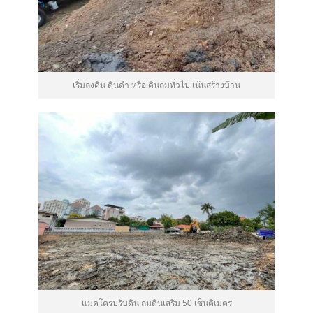
เริ่มลงดิน ดินดำ หรือ ดินถมทั่วไป เน้นสร้างบ้าน
แมคโครปรับดิน ถมดินเสริม 50 เซ็นติเมตร