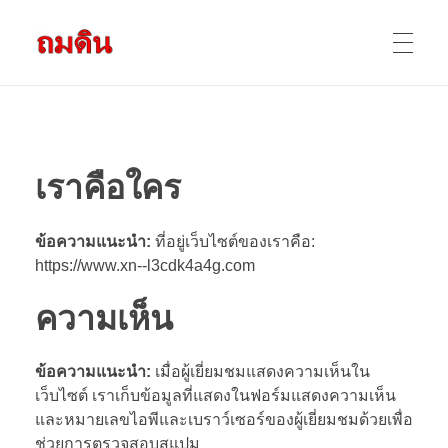
รับถมดิน ถมที่ดิน กรุงเทพ และ ปริมณฑล
ให้บริการ ถมดิน ถมที่ ถมดินสร้างบ้าน หน้าดินปลูกต้นไม้ ราคาถูก ดินบ่อ ดินดาน ดินดำ ดินลูกรัง ดินซีแลค เราให้บริการได้ ขายเป็น คันละ คิวละ เช่าเครื่องจักรทำงาน
หน้าแรก
เราคือใคร
ผลงานถมดิน
ข้อความแนะนำ:
ที่อยู่เว็บไซต์ของเราคือ:
https://www.xn--l3cdk4a4g.com
ข้อมูลการถมดิน
ความเห็น
ติดต่อเรา
ข้อความแนะนำ:
เมื่อผู้เยี่ยมชมแสดงความเห็นใน
เว็บไซต์ เราเก็บข้อมูลที่แสดงในฟอร์มแสดงความเห็น
และหมายเลขไอพีและเบราว์เซอร์ของผู้เยี่ยมชมด้วยเพื่อ
ช่วยการตรวจสอบสแปม