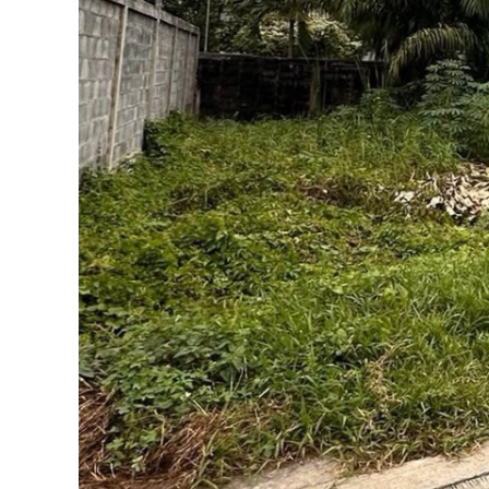
า
น
ถ
ม
ดิ
น
แ
ล้
ว