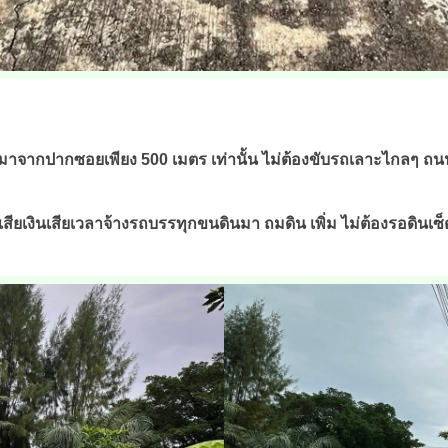
 เข้ามาจากปากซอยเพียง 500 เมตร เท่านั้น ไม่ต้องขับรถเลาะไกลๆ ถ
เสียเงินเสียเวลาจ้างรถบรรทุกขนดินมา ถมดิน เพิ่ม ไม่ต้องรอดินเซ็ต