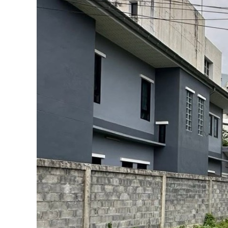
ด้
เ
ล
ย