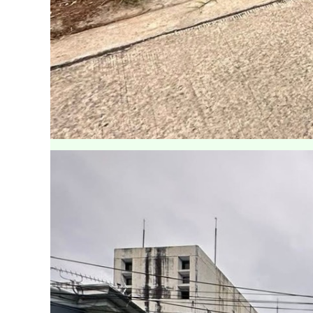
ส
ร้
า
ง
บ้
า
น
ไ