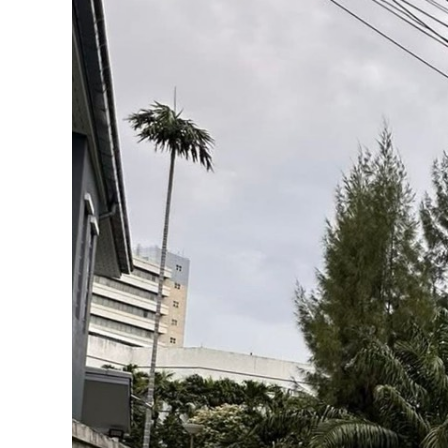
น
ง
า
ม
ว
ง
ศ์
ว