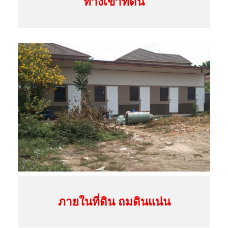
ทางเข้าที่ดิน
ส
ร้
า
ง
ซ
อ
ย
ภายในที่ดิน ถมดินแน่น
จ