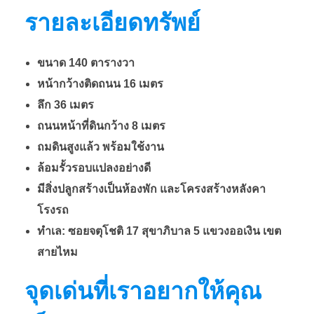
า
รายละเอียดทรัพย์
ภิ
ขนาด 140 ตารางวา
หน้ากว้างติดถนน 16 เมตร
บ
ลึก 36 เมตร
ถนนหน้าที่ดินกว้าง 8 เมตร
า
ถมดินสูงแล้ว พร้อมใช้งาน
ล้อมรั้วรอบแปลงอย่างดี
ล
มีสิ่งปลูกสร้างเป็นห้องพัก และโครงสร้างหลังคา
5
โรงรถ
ทำเล: ซอยจตุโชติ 17 สุขาภิบาล 5 แขวงออเงิน เขต
อ
สายไหม
จุดเด่นที่เราอยากให้คุณ
อ