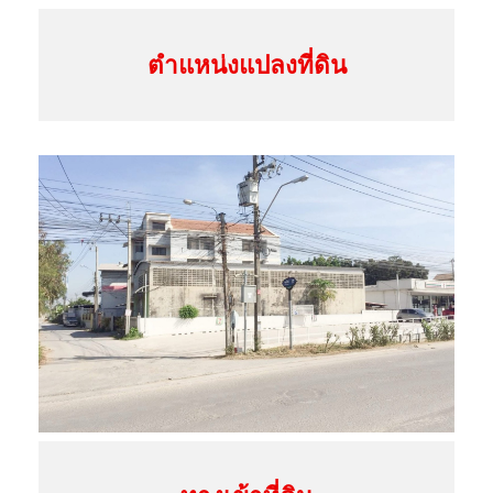
พ
ร้
ตำแหน่งแปลงที่ดิน
อ
ม
สิ่
ง
ป
ลู
ก