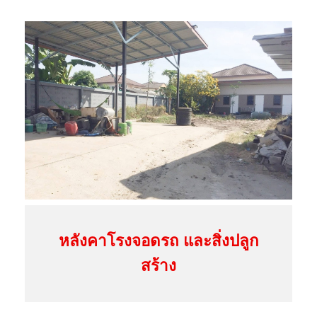
ตุ
โ
ช
ติ
1
7
หลังคาโรงจอดรถ และสิ่งปลูก
สุ
สร้าง
ข