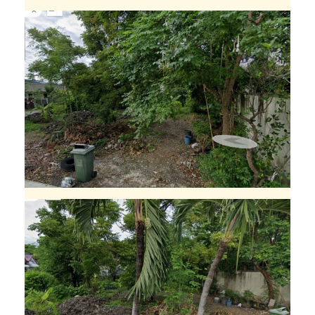
า
ร
ที
ม
ถ
ม
ดิ
น