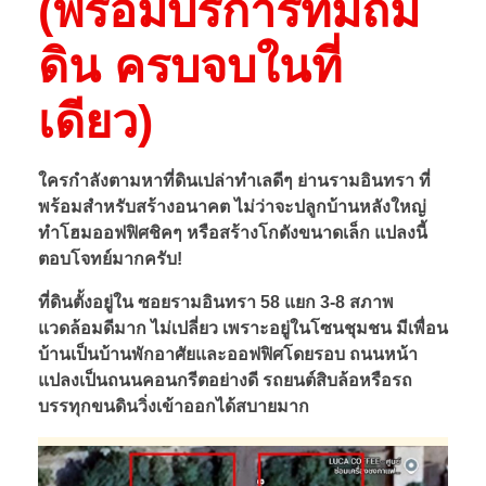
(พร้อมบริการทีมถม
น
ดิน ครบจบในที่
ร
เดียว)
า
ม
ใครกำลังตามหาที่ดินเปล่าทำเลดีๆ ย่านรามอินทรา ที่
พร้อมสำหรับสร้างอนาคต ไม่ว่าจะปลูกบ้านหลังใหญ่
ทำโฮมออฟฟิศชิคๆ หรือสร้างโกดังขนาดเล็ก แปลงนี้
อิ
ตอบโจทย์มากครับ!
น
ที่ดินตั้งอยู่ใน ซอยรามอินทรา 58 แยก 3-8 สภาพ
แวดล้อมดีมาก ไม่เปลี่ยว เพราะอยู่ในโซนชุมชน มีเพื่อน
บ้านเป็นบ้านพักอาศัยและออฟฟิศโดยรอบ ถนนหน้า
ท
แปลงเป็นถนนคอนกรีตอย่างดี รถยนต์สิบล้อหรือรถ
บรรทุกขนดินวิ่งเข้าออกได้สบายมาก
ร