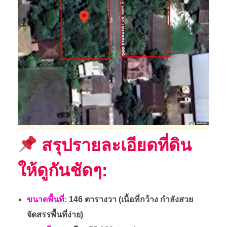
า
5
8
แ
ย
ก
สรุปรายละเอียดที่ดิน
3
ให้ดูกันชัดๆ:
-
ขนาดพื้นที่:
146 ตารางวา (เนื้อที่กว้าง กำลังสวย
จัดสรรพื้นที่ง่าย)
8