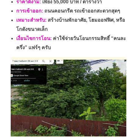
ราคาดีงาม:
เพียง 55,000 บาท / ตารางวา
การเข้าออก:
ถนนคอนกรีต รถเข้าออกสะดวกสุดๆ
(
เหมาะสำหรับ:
สร้างบ้านพักอาศัย, โฮมออฟฟิศ, หรือ
พ
โกดังขนาดเล็ก
เงื่อนไขการโอน:
ค่าใช้จ่ายวันโอนกรรมสิทธิ์ “คนละ
ร้
ครึ่ง” แฟร์ๆ ครับ
อ
ม
บ
ริ
ก