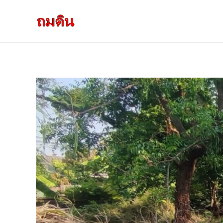
รับถมดิน ถมที่ดิน กรุงเทพ และ ปริมณฑล
ให้บริการ ถมดิน ถมที่ ถมดินสร้างบ้าน หน้าดินปลูกต้นไม้ ราคาถูก ดินบ่อ ดินดาน ดินดำ ดินลูกรัง ดินซีแลค เราให้บริการได้ ขายเป็น คันละ คิวละ เช่าเครื่องจักรทำงาน