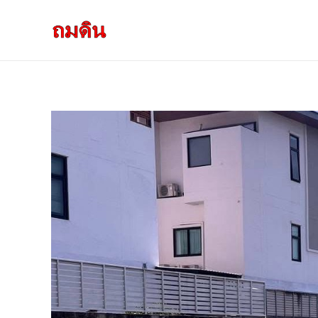
รับถมดิน ถมที่ดิน กรุงเทพ และ ปริมณฑล
ให้บริการ ถมดิน ถมที่ ถมดินสร้างบ้าน หน้าดินปลูกต้นไม้ ราคาถูก ดินบ่อ ดินดาน ดินดำ ดินลูกรัง ดินซีแลค เราให้บริการได้ ขายเป็น คันละ คิวละ เช่าเครื่องจักรทำงาน