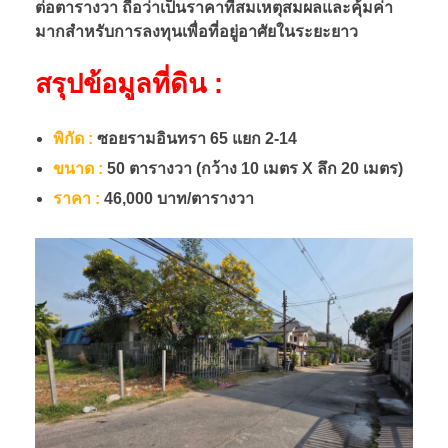
ต่อตารางวา ถือว่าเป็นราคาที่สมเหตุสมผลและคุ้มค่า
ฯ
มากสำหรับการลงทุนเพื่อที่อยู่อาศัยในระยะยาว
สรุปข้อมูลที่ดิน :
-
พิกัด :
ซอยรามอินทรา 65 แยก 2-14
ร
ขนาด :
50 ตารางวา (กว้าง 10 เมตร X ลึก 20 เมตร)
า
ราคา :
46,000 บาท/ตารางวา
ม
อิ
น
ท