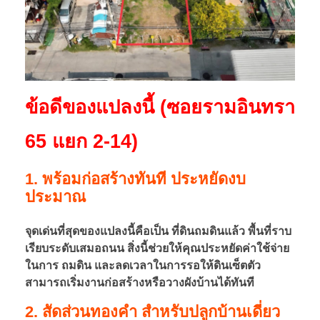
ย
ที่
ดิ
ข้อดีของแปลงนี้ (ซอยรามอินทรา
น
65 แยก 2-14)
ถ
1. พร้อมก่อสร้างทันที ประหยัดงบ
ม
ประมาณ
ดิ
จุดเด่นที่สุดของแปลงนี้คือเป็น ที่ดินถมดินแล้ว พื้นที่ราบ
เรียบระดับเสมอถนน สิ่งนี้ช่วยให้คุณประหยัดค่าใช้จ่าย
ในการ ถมดิน และลดเวลาในการรอให้ดินเซ็ตตัว
น
สามารถเริ่มงานก่อสร้างหรือวางผังบ้านได้ทันที
แ
2. สัดส่วนทองคำ สำหรับปลูกบ้านเดี่ยว