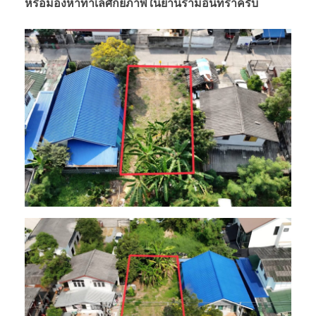
น
หรือมองหาทำเลศักยภาพในย่านรามอินทราครับ
ใ
ก
ล้
ฉั
น
ข
า