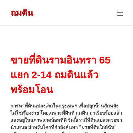
รับถมดิน ถมที่ดิน กรุงเทพ และ ปริมณฑล
ให้บริการ ถมดิน ถมที่ ถมดินสร้างบ้าน หน้าดินปลูกต้นไม้ ราคาถูก ดินบ่อ ดินดาน ดินดำ ดินลูกรัง ดินซีแลค เราให้บริการได้ ขายเป็น คันละ คิวละ เช่าเครื่องจักรทำงาน
หน้าแรก
ข
ขายที่ดินรามอินทรา 65
ผลงานถมดิน
า
แยก 2-14 ถมดินแล้ว
ข้อมูลการถมดิน
ย
พร้อมโอน
ที่
การหาที่ดินแปลงเล็กในกรุงเทพฯ เพื่อปลูกบ้านสักหลัง
ติดต่อเรา
ไม่ใช่เรื่องง่าย โดยเฉพาะที่ดินที่ ถมดิน มาเรียบร้อยแล้ว
ดิ
และอยู่ในสภาพแวดล้อมที่ดี วันนี้เรามีที่ดินแปลงสวยมา
นำเสนอ สำหรับใครที่กำลังค้นหา “ขายที่ดินใกล้ฉัน”