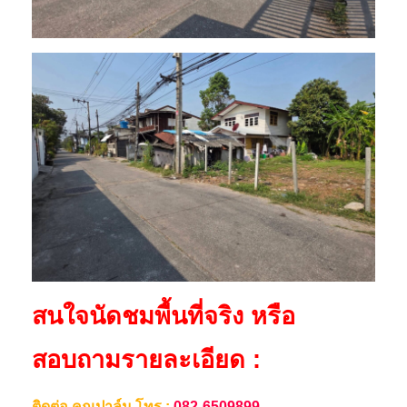
ร
า
สนใจนัดชมพื้นที่จริง หรือ
สอบถามรายละเอียด :
ติดต่อ คุณปาล์ม โทร :
082-6509899