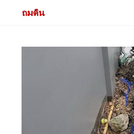
รับถมดิน ถมที่ดิน กรุงเทพ และ ปริมณฑล
ให้บริการ ถมดิน ถมที่ ถมดินสร้างบ้าน หน้าดินปลูกต้นไม้ ราคาถูก ดินบ่อ ดินดาน ดินดำ ดินลูกรัง ดินซีแลค เราให้บริการได้ ขายเป็น คันละ คิวละ เช่าเครื่องจักรทำงาน