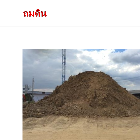
รับถมดิน ถมที่ดิน กรุงเทพ และ ปริมณฑล
ให้บริการ ถมดิน ถมที่ ถมดินสร้างบ้าน หน้าดินปลูกต้นไม้ ราคาถูก ดินบ่อ ดินดาน ดินดำ ดินลูกรัง ดินซีแลค เราให้บริการได้ ขายเป็น คันละ คิวละ เช่าเครื่องจักรทำงาน