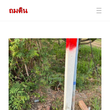
รับถมดิน ถมที่ดิน กรุงเทพ และ ปริมณฑล
ให้บริการ ถมดิน ถมที่ ถมดินสร้างบ้าน หน้าดินปลูกต้นไม้ ราคาถูก ดินบ่อ ดินดาน ดินดำ ดินลูกรัง ดินซีแลค เราให้บริการได้ ขายเป็น คันละ คิวละ เช่าเครื่องจักรทำงาน
หน้าแรก
ผลงานถมดิน
ข้อมูลการถมดิน
ติดต่อเรา