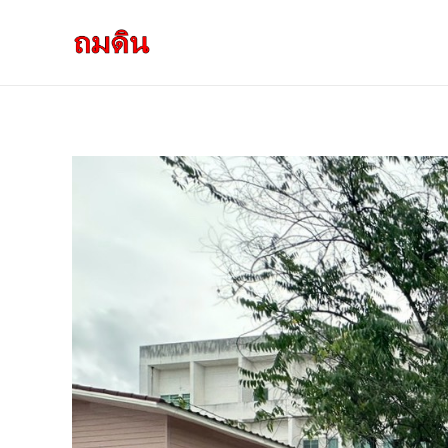
รับถมดิน ถมที่ดิน กรุงเทพ และ ปริมณฑล
ให้บริการ ถมดิน ถมที่ ถมดินสร้างบ้าน หน้าดินปลูกต้นไม้ ราคาถูก ดินบ่อ ดินดาน ดินดำ ดินลูกรัง ดินซีแลค เราให้บริการได้ ขายเป็น คันละ คิวละ เช่าเครื่องจักรทำงาน