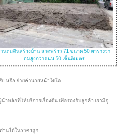
งานถมดินสร้างบ้าน ลาดพร้าว 71 ขนาด 50 ตารางวา
ถ
ถมสูงกว่าถนน 50 เซ็นติเมตร
เสีย หรือ จ่ายค่านายหน้าใดใด
ักที่ให้บริการเรื่องดิน เพื่อรองรับลูกค้า เรามีอู่
้ท่านได้ในราคาถูก