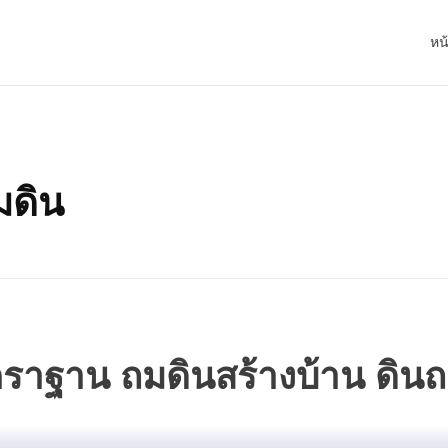
หน
มดิน
าตราฐาน ถมดินสร้างบ้าน ดิน