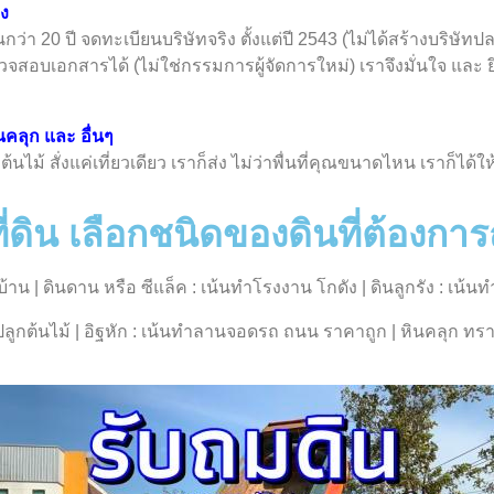
อง
่า 20 ปี จดทะเบียนบริษัทจริง ตั้งแต่ปี 2543 (ไม่ได้สร้างบริษัทปล
ตรวจสอบเอกสารได้ (ไม่ใช่กรรมการผู้จัดการใหม่) เราจึงมั่นใจ และ 
ินคลุก และ อื่นๆ
นไม้ สั่งแค่เที่ยวเดียว เราก็ส่ง ไม่ว่าพื่นที่คุณขนาดไหน เราก็ได้ใ
ี่ดิน เลือกชนิดของดินที่ต้องกา
งบ้าน | ดินดาน หรือ ซีแล็ค : เน้นทำโรงงาน โกดัง | ดินลูกรัง : เ
ปลูกต้นไม้ | อิฐหัก : เน้นทำลานจอดรถ ถนน ราคาถูก | หินคลุก ทร