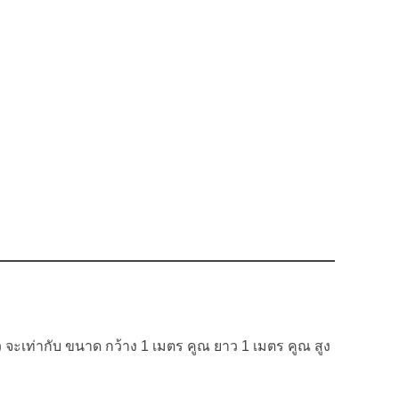
ิว จะเท่ากับ ขนาด กว้าง 1 เมตร คูณ ยาว 1 เมตร คูณ สูง