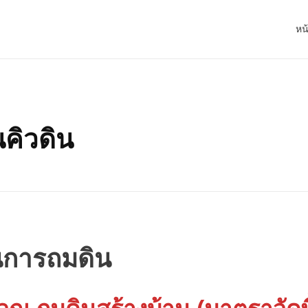
หน
คิวดิน
นการถมดิน