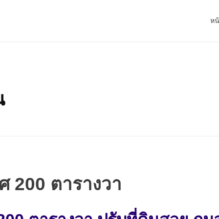
หน
น
วศ 200 ตารางวา