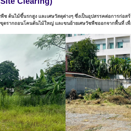
 (Site Clearing)
ัชพืช ต้นไม้ขึ้นรกสูง และเศษวัสดุต่างๆ ซึ่งเป็นอุปสรรคต่อการก
งป่า ขุดรากถอนโคนต้นไม้ใหญ่ และขนย้ายเศษวัชพืชออกจากพื้นที่ เ