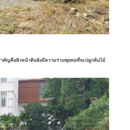
่สำคัญคือผิวหน้าดินยังมีความร่วนซุยพอที่จะปลูกต้นไม้