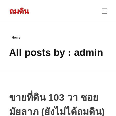
รับถมดิน ถมที่ดิน กรุงเทพ และ ปริมณฑล
ให้บริการ ถมดิน ถมที่ ถมดินสร้างบ้าน หน้าดินปลูกต้นไม้ ราคาถูก ดินบ่อ ดินดาน ดินดำ ดินลูกรัง ดินซีแลค เราให้บริการได้ ขายเป็น คันละ คิวละ เช่าเครื่องจักรทำงาน
หน้าแรก
Home
All posts by : admin
ผลงานถมดิน
ข้อมูลการถมดิน
ติดต่อเรา
ขายที่ดิน 103 วา ซอย
มัยลาภ (ยังไม่ได้ถมดิน)